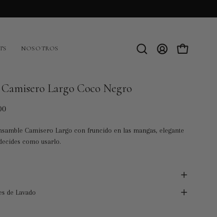
TS
NOSOTROS
Abrir
MI
CARRO AB
barra
CUENTA
de
búsqueda
o Camisero Largo Coco Negro
00
nsamble Camisero Largo con fruncido en las mangas, elegante
 decides como usarlo.
es de Lavado