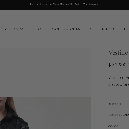
Envíos Gratis A Todo México En Todas Tus Compras
 TEMPORADA
SHOP
COLECCIONES
BEST SELLERS
PE
Vestid
$ 31,500.
Vestido o E
o sport. Tú
Material
Instruccion
COLOR