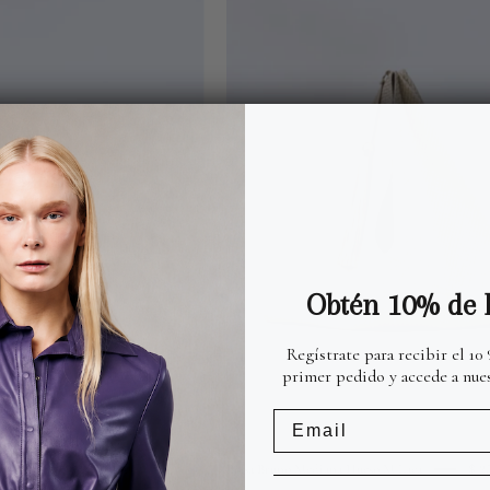
hueso
Army
M
Atrio
laca
Piel
Atrio
Piel
Obtén 10% de 
Regístrate para recibir el 10
primer pedido y accede a nues
Email
Army
Bolsa Bruno Mediana Hueso M Laca
$ 25,000.00
$ 2