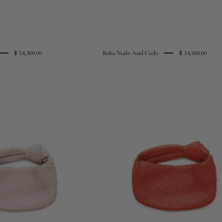
Bolsa Nudo Azul Cielo
$ 14,300.00
$ 14,300.00
bolsa
bolsa
nudo
nudo
hueso
naranja
m.
laca