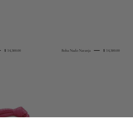
Bolsa Nudo Naranja
$ 14,300.00
$ 14,300.00
bolsa
nudo
rosa
fuerte