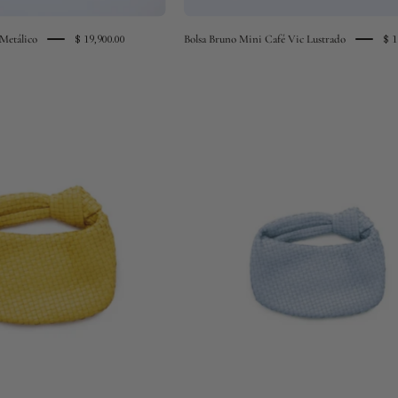
Metálico
Bolsa Bruno Mini Café Vic Lustrado
$ 19,900.00
$ 1
bolsa
bolsa
nudo
nudo
amarillo
azul
cielo