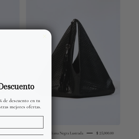
Negro
Lustrado
Atrio
Piel
Descuento
 % de descuento en tu
tras mejores ofertas.
Bolsa Bruno Mediana Negra Lustrada
5,000.00
$ 25,000.00