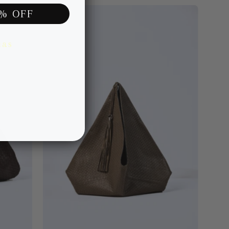
Bruno
0% OFF
XL
Army
ias
1
Atrio
Piel