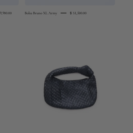
Bolsa Bruno XL Army
9,900.00
$ 31,500.00
bolsa
nudo
metalico